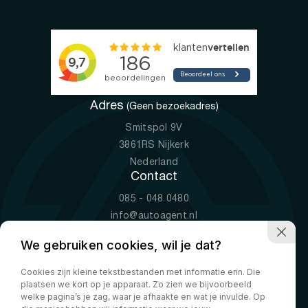
Adres
(Geen bezoekadres)
Smitspol 9V
3861RS Nijkerk
Nederland
Contact
085 - 048 0480
info@autoagent.nl
KVK: 77392078
We gebruiken cookies, wil je dat?
Openingstijden
Cookies zijn kleine tekstbestanden met informatie erin. Die
Ma-Vr
09:00 - 19:00
plaatsen we kort op je apparaat. Zo zien we bijvoorbeeld
Za
10:00 - 17:00
welke pagina’s je zag, waar je afhaakte en wat je invulde. Op