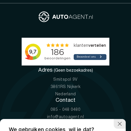
Adres
(Geen bezoekadres)
Smitspol 9V
3861RS Nijkerk
Nederland
Contact
085 - 048 0480
info@autoagent.nl
KVK: 77392078
We gebruiken cookies, wil je dat?