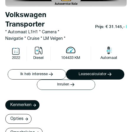
Volkswagen
Transporter
Prijs: € 31.145,-
l
* Automaat L1H1 * Camera *
Navigatie * Cruise * LM Velgen *
2022
Diesel
104433 KM
Automaat
Ik heb interesse
Leasecalculator
Inruilen
Kenmerken
Opties