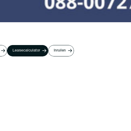
Leasecalculator
Inruilen