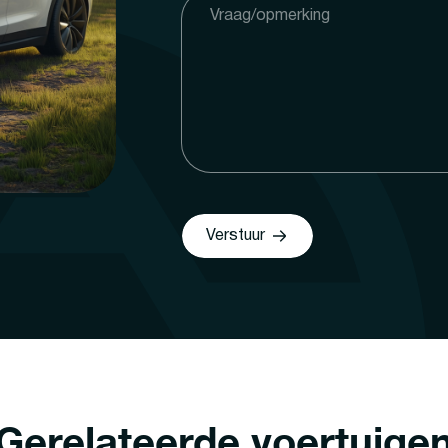
Verstuur
Gerelateerde voertuige