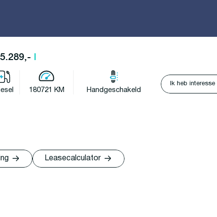
25.289,-
l
Ik heb interesse
iesel
180721 KM
Handgeschakeld
ing
Leasecalculator