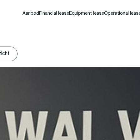
Aanbod
Financial lease
Equipment lease
Operational leas
zicht