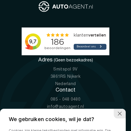
Adres
(Geen bezoekadres)
Smitspol 9V
3861RS Nijkerk
Nederland
Contact
085 - 048 0480
info@autoagent.nl
KVK: 77392078
We gebruiken cookies, wil je dat?
Openingstijden
Cookies zijn kleine tekstbestanden met informatie erin. Die