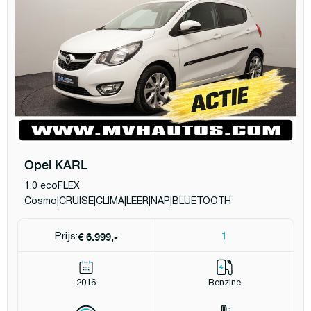
Opel KARL
1.0 ecoFLEX
Cosmo|CRUISE|CLIMA|LEER|NAP|BLUETOOTH
€ 6.999,-
Prijs:
1
2016
Benzine