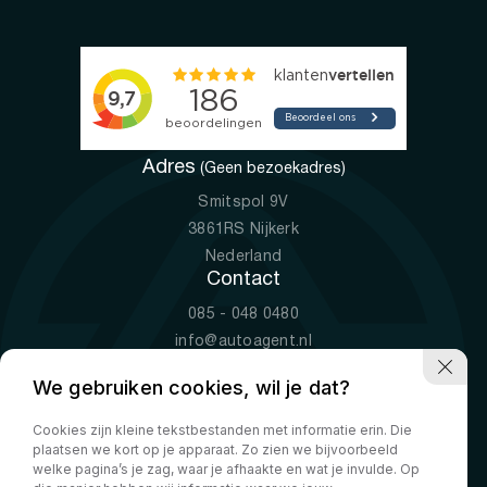
Adres
(Geen bezoekadres)
Smitspol 9V
3861RS Nijkerk
Nederland
Contact
085 - 048 0480
info@autoagent.nl
KVK: 77392078
We gebruiken cookies, wil je dat?
Openingstijden
Cookies zijn kleine tekstbestanden met informatie erin. Die
Ma-Vr
09:00 - 19:00
plaatsen we kort op je apparaat. Zo zien we bijvoorbeeld
Za
10:00 - 17:00
welke pagina’s je zag, waar je afhaakte en wat je invulde. Op