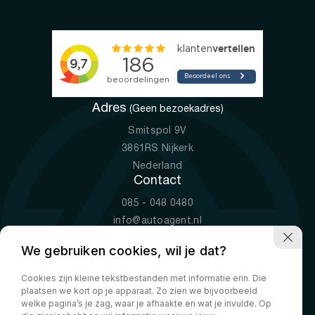
Adres
(Geen bezoekadres)
Smitspol 9V
3861RS Nijkerk
Nederland
Contact
085 - 048 0480
info@autoagent.nl
KVK: 77392078
We gebruiken cookies, wil je dat?
Openingstijden
Cookies zijn kleine tekstbestanden met informatie erin. Die
Ma-Vr
09:00 - 19:00
plaatsen we kort op je apparaat. Zo zien we bijvoorbeeld
Za
10:00 - 17:00
welke pagina’s je zag, waar je afhaakte en wat je invulde. Op