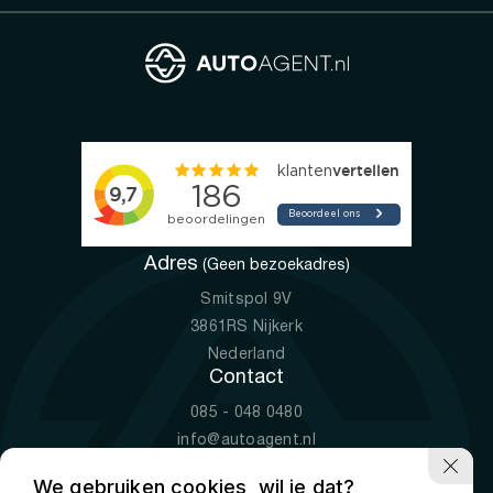
Adres
(Geen bezoekadres)
Smitspol 9V
3861RS Nijkerk
Nederland
Contact
085 - 048 0480
info@autoagent.nl
KVK: 77392078
We gebruiken cookies, wil je dat?