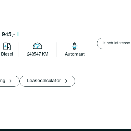
7.945,-
l
Ik heb interesse
Diesel
248547 KM
Automaat
ing
Leasecalculator