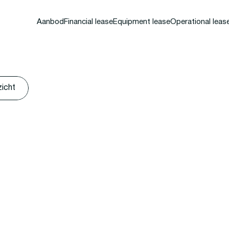
Aanbod
Financial lease
Equipment lease
Operational leas
zicht