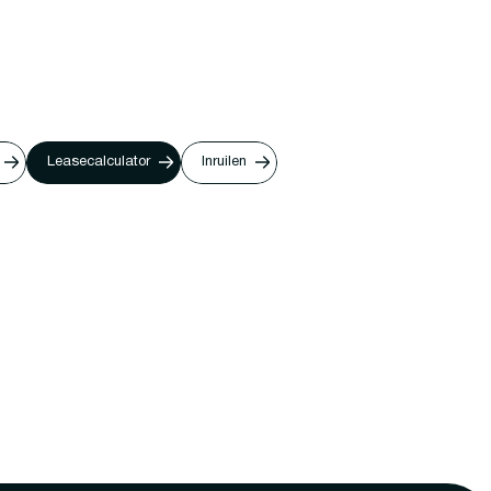
Leasecalculator
Inruilen