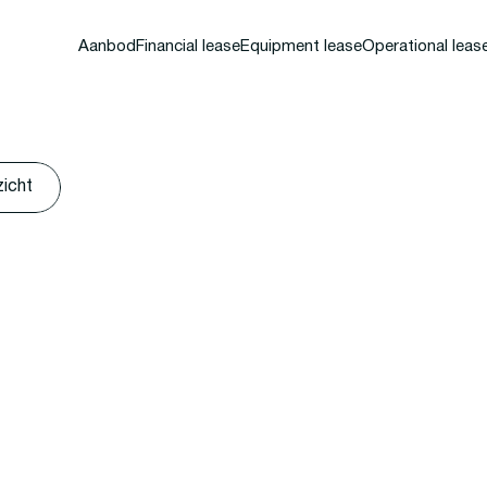
Aanbod
Financial lease
Equipment lease
Operational leas
zicht