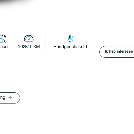
iesel
102840 KM
Handgeschakeld
Ik heb interesse
ing