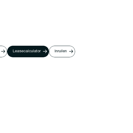
Leasecalculator
Inruilen