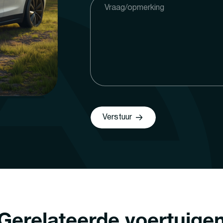
Verstuur
Gerelateerde voertuige