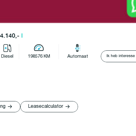
24.140,-
l
Ik heb interesse
Diesel
198576 KM
Automaat
ing
Leasecalculator