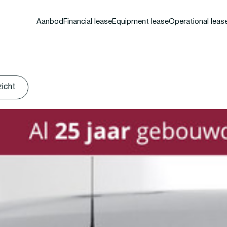
Aanbod
Financial lease
Equipment lease
Operational leas
zicht