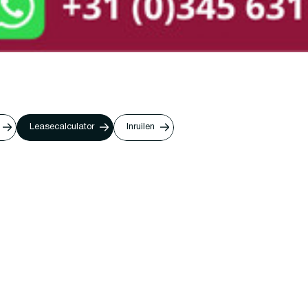
Leasecalculator
Inruilen