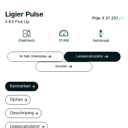
Ligier Pulse
Prijs: € 27.237,-
l
4 8.6 Pick Up
Elektrisch
10 KM
Automaat
Ik heb interesse
Leasecalculator
Inruilen
Kenmerken
Opties
Omschrijving
Leasecalculator