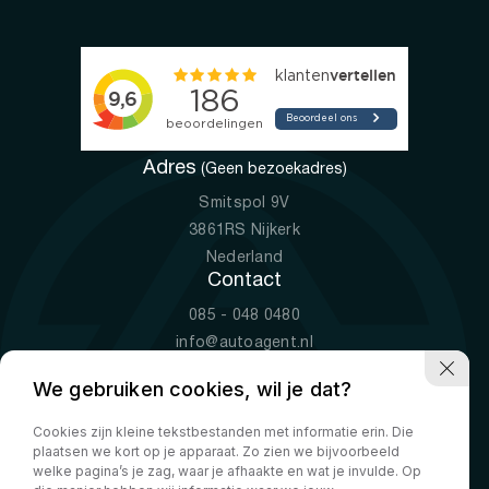
Adres
(Geen bezoekadres)
Smitspol 9V
3861RS Nijkerk
Nederland
Contact
085 - 048 0480
info@autoagent.nl
KVK: 77392078
We gebruiken cookies, wil je dat?
Openingstijden
Cookies zijn kleine tekstbestanden met informatie erin. Die
Ma-Vr
09:00 - 19:00
plaatsen we kort op je apparaat. Zo zien we bijvoorbeeld
Za
10:00 - 17:00
welke pagina’s je zag, waar je afhaakte en wat je invulde. Op