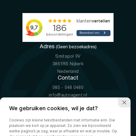
Adres
(Geen bezoekadres)
Smitspol 9V
3861RS Nijkerk
Nederland
Contact
085 - 048 0480
info@autoagent.nl
KVK: 77392078
We gebruiken cookies, wil je dat?
Openingstijden
Cookies zijn kleine tekstbestanden met informatie erin. Die
Ma-Vr
09:00 - 19:00
plaatsen we kort op je apparaat. Zo zien we bijvoorbeeld
Za
10:00 - 17:00
welke pagina’s je zag, waar je afhaakte en wat je invulde. Op