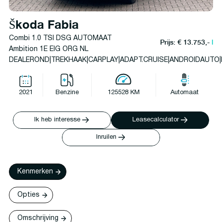
Škoda Fabia
Combi 1.0 TSI DSG AUTOMAAT
Prijs: € 13.753,-
l
Ambition 1E EIG ORG NL
DEALEROND|TREKHAAK|CARPLAY|ADAPT.CRUISE|ANDROIDAUTO
2021
Benzine
125528 KM
Automaat
Ik heb interesse
Leasecalculator
Inruilen
Kenmerken
Opties
Omschrijving