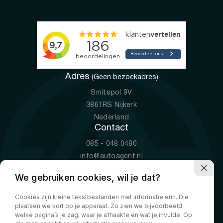
Adres
(Geen bezoekadres)
Smitspol 9V
3861RS Nijkerk
Nederland
Contact
085 - 048 0480
info@autoagent.nl
KVK: 77392078
We gebruiken cookies, wil je dat?
Openingstijden
Cookies zijn kleine tekstbestanden met informatie erin. Die
Ma-Vr
09:00 - 19:00
plaatsen we kort op je apparaat. Zo zien we bijvoorbeeld
Za
10:00 - 17:00
welke pagina’s je zag, waar je afhaakte en wat je invulde. Op