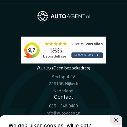
Adres
(Geen bezoekadres)
Smitspol 9V
3861RS Nijkerk
Nederland
Contact
085 - 048 0480
info@autoagent.nl
KVK: 77392078
We gebruiken cookies, wil je dat?