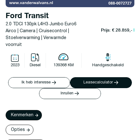
Ford Transit
2.0 TDCI 130pk L4H3 Jumbo Euro6
Prijs: € 28.859,-
l
Airco | Camera | Cruisecontrol |
Stoelverwarming | Verwarmde
voorruit
2023
Diesel
139368 KM
Handgeschakeld
Ik heb interesse
Leasecalculator
Inruilen
Kenmerken
Opties