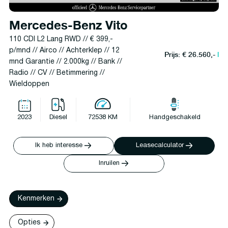
Mercedes-Benz Vito
110 CDI L2 Lang RWD // € 399,-
p/mnd // Airco // Achterklep // 12
Prijs: € 26.560,-
l
mnd Garantie // 2.000kg // Bank //
Radio // CV // Betimmering //
Wieldoppen
2023
Diesel
72538 KM
Handgeschakeld
Ik heb interesse
Leasecalculator
Inruilen
Kenmerken
Opties