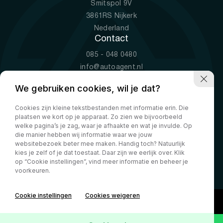
Smitspol 9V
3861RS Nijkerk
Nederland
Contact
085 - 048 0480
info@autoagent.nl
KVK: 77392078
We gebruiken cookies, wil je dat?
Openingstijden
Cookies zijn kleine tekstbestanden met informatie erin. Die
Ma-Vr
09:00 - 19:00
plaatsen we kort op je apparaat. Zo zien we bijvoorbeeld
Za
10:00 - 17:00
welke pagina’s je zag, waar je afhaakte en wat je invulde. Op
die manier hebben wij informatie waar we jouw
Zo
Gesloten
websitebezoek beter mee maken. Handig toch? Natuurlijk
kies je zelf of je dat toestaat. Daar zijn we eerlijk over. Klik
Aanbod
Financial lease
Equipment lease
Operational lease
op “Cookie instellingen”, vind meer informatie en beheer je
Over ons
FAQ
Calculator
Contact
Privacy Policy
voorkeuren.
Cookie instellingen
Cookies weigeren