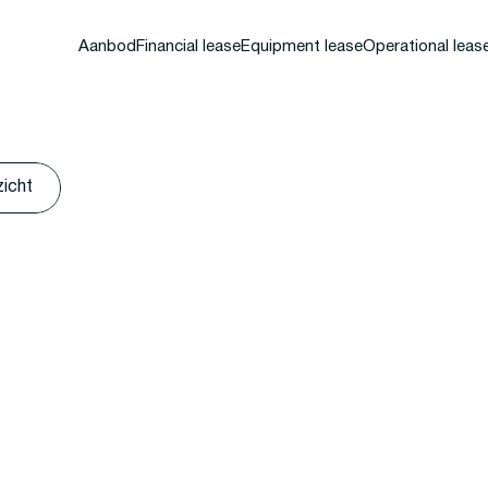
Aanbod
Financial lease
Equipment lease
Operational leas
zicht