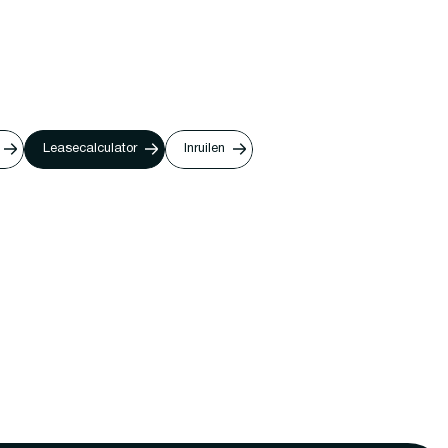
Leasecalculator
Inruilen