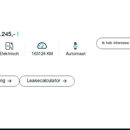
3.245,-
l
Ik heb interesse
Elektrisch
163124 KM
Automaat
ing
Leasecalculator