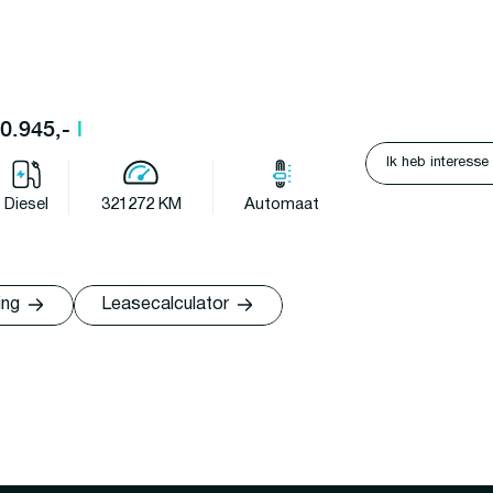
10.945,-
l
Ik heb interesse
Diesel
321272 KM
Automaat
ing
Leasecalculator