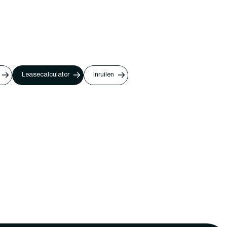
Leasecalculator
Inruilen