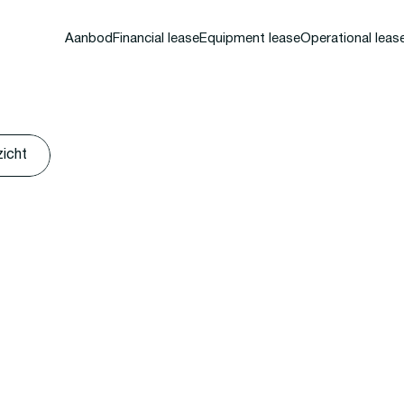
Aanbod
Financial lease
Equipment lease
Operational leas
zicht