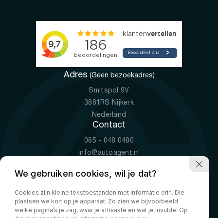
Adres
(Geen bezoekadres)
Smitspol 9V
3861RS Nijkerk
Nederland
Contact
085 - 048 0480
info@autoagent.nl
KVK: 77392078
We gebruiken cookies, wil je dat?
Openingstijden
Cookies zijn kleine tekstbestanden met informatie erin. Die
Ma-Vr
09:00 - 19:00
plaatsen we kort op je apparaat. Zo zien we bijvoorbeeld
Za
10:00 - 17:00
welke pagina’s je zag, waar je afhaakte en wat je invulde. Op