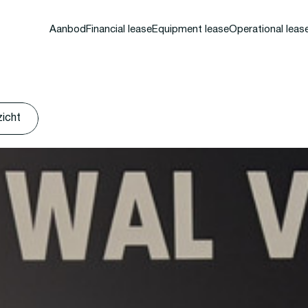
Aanbod
Financial lease
Equipment lease
Operational leas
zicht