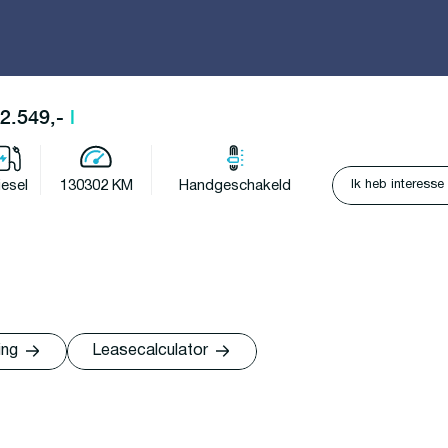
32.549,-
l
Ik heb interesse
iesel
130302 KM
Handgeschakeld
ing
Leasecalculator