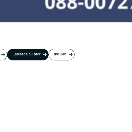
Leasecalculator
Inruilen