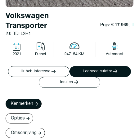
Volkswagen
Transporter
Prijs: € 17.969,-
l
2.0 TDI L2H1
2021
Diesel
247154 KM
Automaat
Ik heb interesse
Leasecalculator
Inruilen
Kenmerken
Opties
Omschrijving