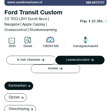
Ford Transit Custom
2.0 TDCI L2H1 Euro6 Airco |
Prijs: € 22.385,-
l
Navigatie | Apple Carplay |
Cruisecontrol | Stoelverwarming
2020
Diesel
128294 KM
Handgeschakeld
Ik heb interesse
Leasecalculator
Inruilen
Kenmerken
Opties
Omschrijving