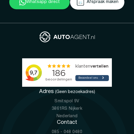
Whatsapp direct
Afspraak maken
Adres
(Geen bezoekadres)
Smitspol 9V
3861RS Nijkerk
Nederland
Contact
085 - 048 0480