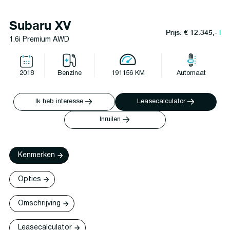
Subaru XV
Prijs: € 12.345,-
l
1.6i Premium AWD
2018
Benzine
191156 KM
Automaat
Ik heb interesse
Leasecalculator
Inruilen
Kenmerken
Opties
Omschrijving
Leasecalculator