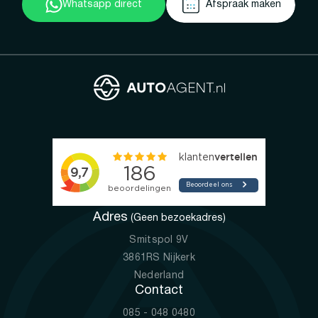
Whatsapp direct
Afspraak maken
Adres
(Geen bezoekadres)
Smitspol 9V
3861RS Nijkerk
Nederland
Contact
085 - 048 0480