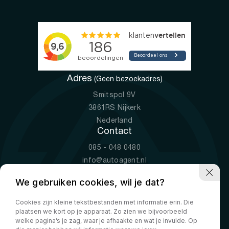
Adres
(Geen bezoekadres)
Smitspol 9V
3861RS Nijkerk
Nederland
Contact
085 - 048 0480
info@autoagent.nl
KVK: 77392078
We gebruiken cookies, wil je dat?
Openingstijden
Cookies zijn kleine tekstbestanden met informatie erin. Die
Ma-Vr
09:00 - 19:00
plaatsen we kort op je apparaat. Zo zien we bijvoorbeeld
Za
10:00 - 17:00
welke pagina’s je zag, waar je afhaakte en wat je invulde. Op