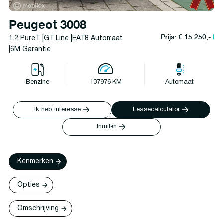
Peugeot 3008
Prijs: € 15.250,-
l
1.2 PureT. |GT Line |EAT8 Automaat
|6M Garantie
Benzine
137976 KM
Automaat
Ik heb interesse
Leasecalculator
Inruilen
Kenmerken
Opties
Omschrijving