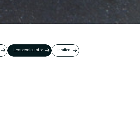
Leasecalculator
Inruilen