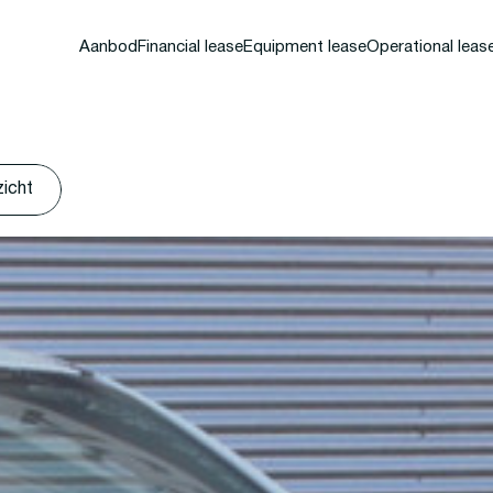
Aanbod
Financial lease
Equipment lease
Operational leas
zicht