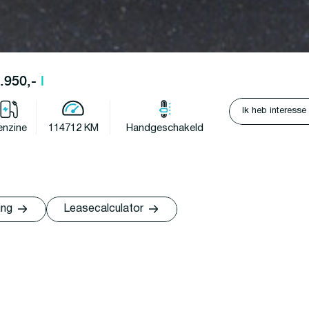
6.950,-
l
Ik heb interesse
enzine
114712 KM
Handgeschakeld
ing
Leasecalculator