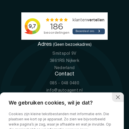
Adres
(Geen bezoekadres)
Smitspol 9V
3861RS Nijkerk
Nederland
Contact
085 - 048 0480
info@autoagent.nl
KVK: 77392078
We gebruiken cookies, wil je dat?
Openingstijden
Cookies zijn kleine tekstbestanden met informatie erin. Die
Ma-Vr
09:00 - 19:00
plaatsen we kort op je apparaat. Zo zien we bijvoorbeeld
Za
10:00 - 17:00
welke pagina’s je zag, waar je afhaakte en wat je invulde. Op