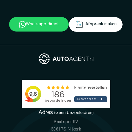
Whatsapp direct
Afspraak maken
Adres
(Geen bezoekadres)
Smitspol 9V
3861RS Nijkerk