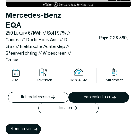
Mercedes-Benz
EQA
250 Luxury 67kWh // SoH 97% //
Prijs: € 28.850,-
l
Camera // Dode Hoek Ass. // D.
Glas // Elektrische Achterklep //
Sfeerverlichting // Widescreen //
Cruise
2021
Elektrisch
92734 KM
Automaat
Ik heb interesse
Leasecalculator
Inruilen
Kenmerken