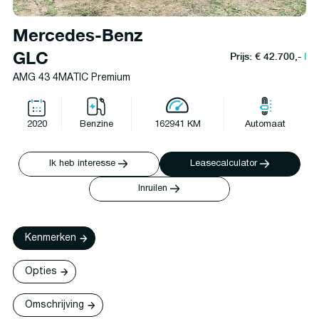
Mercedes-Benz
GLC
Prijs: € 42.700,-
l
AMG 43 4MATIC Premium
2020
Benzine
162941 KM
Automaat
Ik heb interesse
Leasecalculator
Inruilen
Kenmerken
Opties
Omschrijving