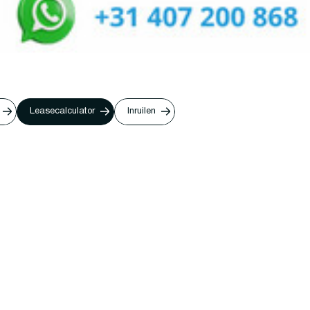
Leasecalculator
Inruilen