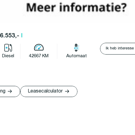
26.553,-
l
Ik heb interesse
Diesel
42667 KM
Automaat
ing
Leasecalculator