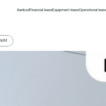
Aanbod
Financial lease
Equipment lease
Operational leas
zicht