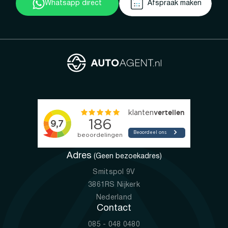
Whatsapp direct
Afspraak maken
Adres
(Geen bezoekadres)
Smitspol 9V
3861RS Nijkerk
Nederland
Contact
085 - 048 0480