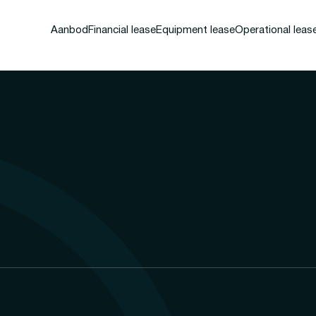
Aanbod
Financial lease
Equipment lease
Operational leas