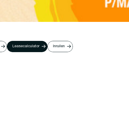
Leasecalculator
Inruilen