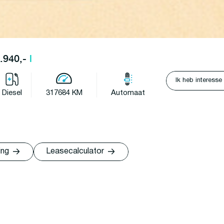
7.940,-
l
Ik heb interesse
Diesel
317684 KM
Automaat
ing
Leasecalculator