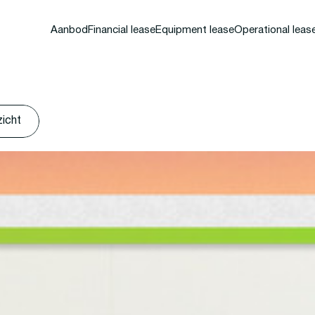
Aanbod
Financial lease
Equipment lease
Operational leas
zicht