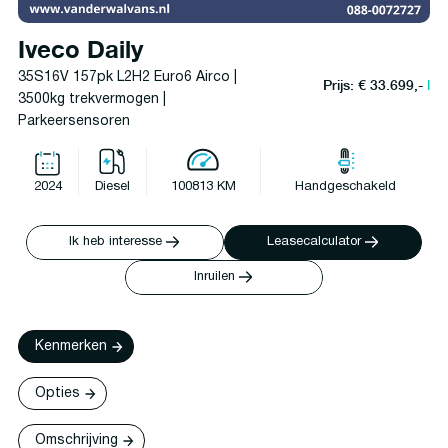
Iveco Daily
35S16V 157pk L2H2 Euro6 Airco |
Prijs: € 33.699,-
l
3500kg trekvermogen |
Parkeersensoren
2024
Diesel
100813 KM
Handgeschakeld
Ik heb interesse
Leasecalculator
Inruilen
Kenmerken
Opties
Omschrijving