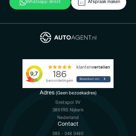
Whatsapp direct
Afspraak maken
Adres
(Geen bezoekadres)
Smitspol 9V
3861RS Nijkerk
Nederland
Contact
085 - 048 0480