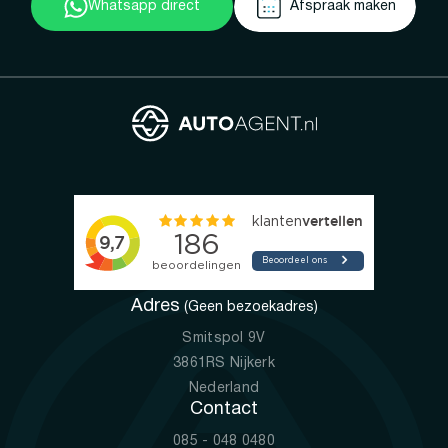
Whatsapp direct
Afspraak maken
Adres
(Geen bezoekadres)
Smitspol 9V
3861RS Nijkerk
Nederland
Contact
085 - 048 0480