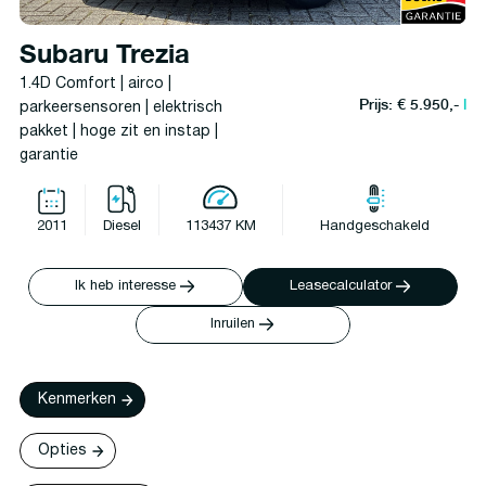
Subaru Trezia
1.4D Comfort | airco |
Prijs: € 5.950,-
l
parkeersensoren | elektrisch
pakket | hoge zit en instap |
garantie
2011
Diesel
113437 KM
Handgeschakeld
Ik heb interesse
Leasecalculator
Inruilen
Kenmerken
Opties