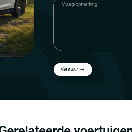
Verstuur
Gerelateerde voertuige