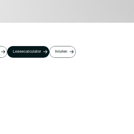
Leasecalculator
Inruilen