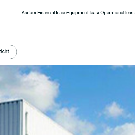
Aanbod
Financial lease
Equipment lease
Operational leas
zicht