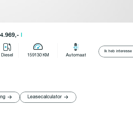
34.969,-
l
Ik heb interesse
Diesel
159130 KM
Automaat
ing
Leasecalculator