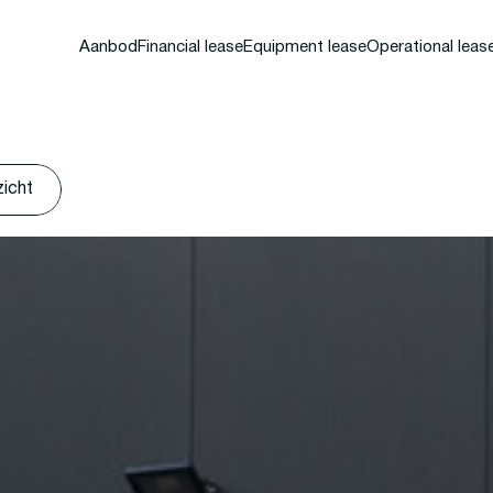
Aanbod
Financial lease
Equipment lease
Operational leas
zicht