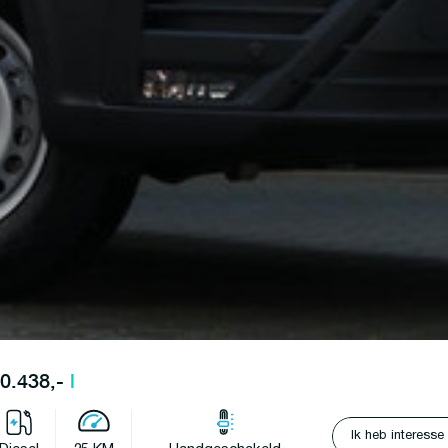
60.438,-
l
Ik heb interesse