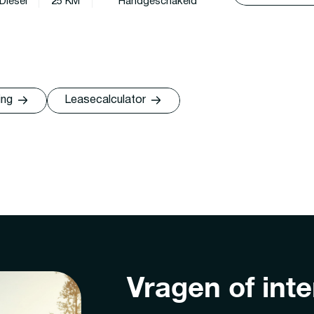
Diesel
25 KM
Handgeschakeld
ing
Leasecalculator
Vragen of int