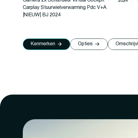
Camera 2x Schuifdeur Virtual Cockpit
2024
Carplay Stuurwielverwarming Pdc V+A
|NIEUW| BJ 2024
Kenmerken
Opties
Omschrijv