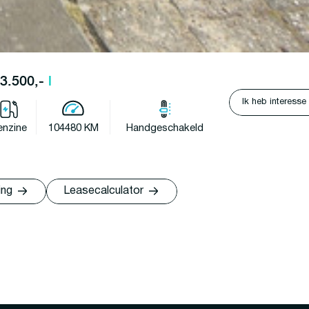
13.500,-
l
Ik heb interesse
enzine
104480 KM
Handgeschakeld
ing
Leasecalculator