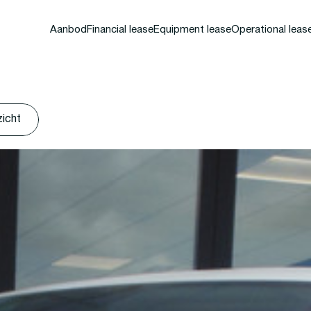
Aanbod
Financial lease
Equipment lease
Operational leas
zicht