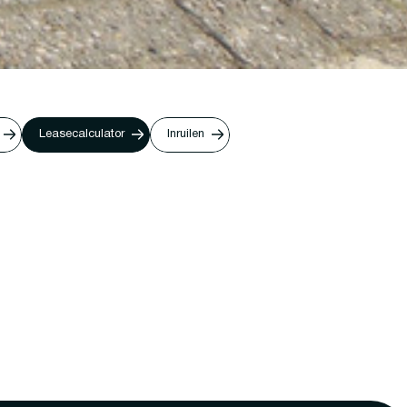
Leasecalculator
Inruilen