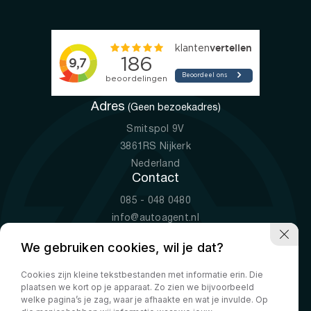
Adres
(Geen bezoekadres)
Smitspol 9V
3861RS Nijkerk
Nederland
Contact
085 - 048 0480
info@autoagent.nl
KVK: 77392078
We gebruiken cookies, wil je dat?
Openingstijden
Cookies zijn kleine tekstbestanden met informatie erin. Die
Ma-Vr
09:00 - 19:00
plaatsen we kort op je apparaat. Zo zien we bijvoorbeeld
Za
10:00 - 17:00
welke pagina’s je zag, waar je afhaakte en wat je invulde. Op