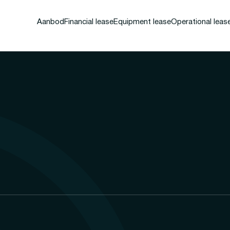
Aanbod
Financial lease
Equipment lease
Operational leas