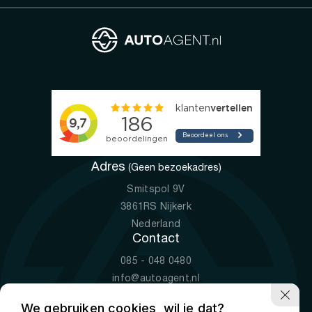
Adres
(Geen bezoekadres)
Smitspol 9V
3861RS Nijkerk
Nederland
Contact
085 - 048 0480
info@autoagent.nl
KVK: 77392078
We gebruiken cookies, wil je dat?