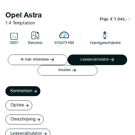
Opel Astra
Prijs: € 1.045,-
l
1.4 Temptation
2007
Benzine
310473 KM
Handgeschakeld
Ik heb interesse
Leasecalculator
Inruilen
Kenmerken
Opties
Omschrijving
Leasecalculator