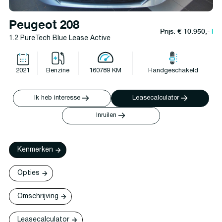
Peugeot 208
Prijs: € 10.950,-
l
1.2 PureTech Blue Lease Active
2021
Benzine
160789 KM
Handgeschakeld
Ik heb interesse
Leasecalculator
Inruilen
Kenmerken
Opties
Omschrijving
Leasecalculator