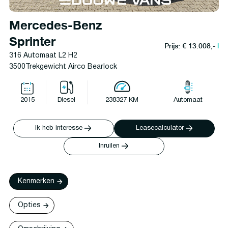
Mercedes-Benz
Sprinter
Prijs: € 13.008,-
l
316 Automaat L2 H2
3500Trekgewicht Airco Bearlock
2015
Diesel
238327 KM
Automaat
Ik heb interesse
Leasecalculator
Inruilen
Kenmerken
Opties