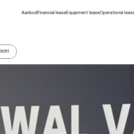
Aanbod
Financial lease
Equipment lease
Operational leas
zicht