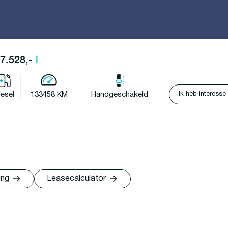
27.528,-
l
Ik heb interesse
iesel
133458 KM
Handgeschakeld
ing
Leasecalculator