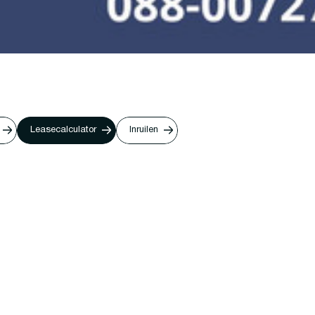
Leasecalculator
Inruilen