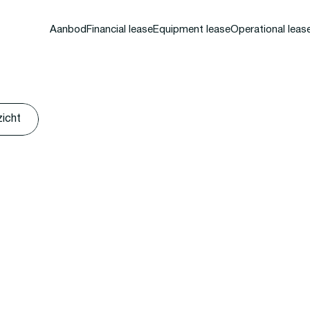
Aanbod
Financial lease
Equipment lease
Operational leas
zicht