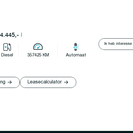
14.445,-
l
Ik heb interesse
Diesel
357425 KM
Automaat
ing
Leasecalculator