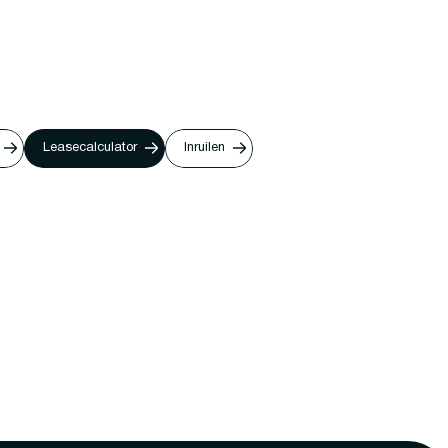
Leasecalculator
Inruilen